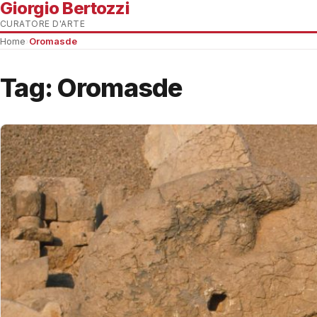
Giorgio Bertozzi
CURATORE D'ARTE
Home
›
Oromasde
Tag:
Oromasde