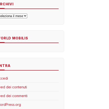
RCHIVI
rchivi
ORLD MOBILIS
NTRA
ccedi
eed dei contenuti
eed dei commenti
ordPress.org