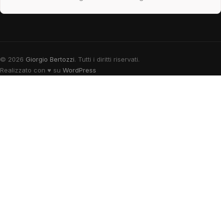
© 2026
Giorgio Bertozzi
. Tutti i diritti riservati.
Realizzato con
♥
su
WordPress