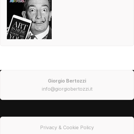
Giorgio Bertozzi
info@giorgiobertozzi.it
Privacy & Cookie Policy