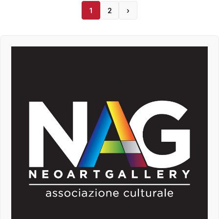
1
2
›