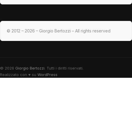
© 2012 – 2026 – Giorgio Bertozzi – All rights reserved
© 2026
Giorgio Bertozzi
. Tutti i diritti riservati.
Realizzato con
♥
su
WordPress