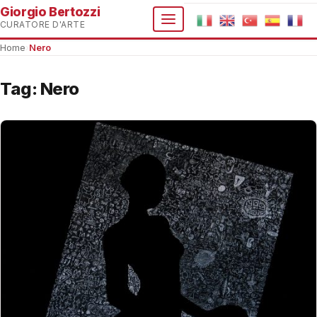
Giorgio Bertozzi
CURATORE D'ARTE
Home
›
Nero
Tag:
Nero