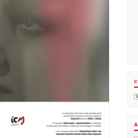
C
C
A