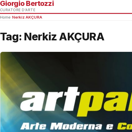
Giorgio Bertozzi
CURATORE D'ARTE
Home
›
Nerkiz AKÇURA
Tag:
Nerkiz AKÇURA