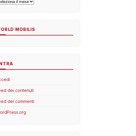
rchivi
ORLD MOBILIS
NTRA
ccedi
eed dei contenuti
eed dei commenti
ordPress.org