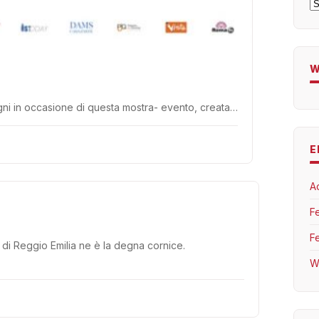
A
W
 Zagni in occasione di questa mostra- evento, creata…
E
A
F
F
à di Reggio Emilia ne è la degna cornice.
W