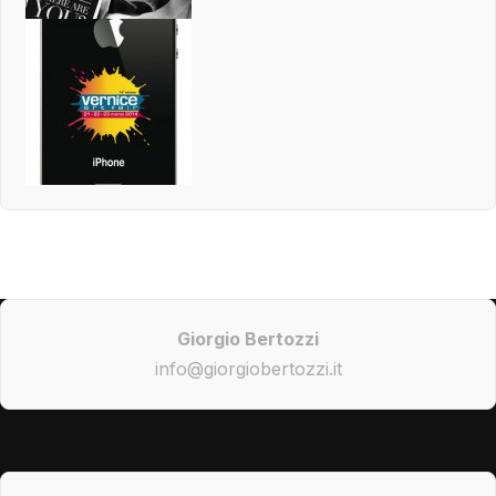
Giorgio Bertozzi
info@giorgiobertozzi.it