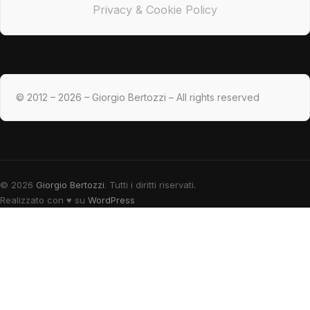
Privacy & Cookie Policy
© 2012 – 2026 – Giorgio Bertozzi – All rights reserved
© 2026
Giorgio Bertozzi
. Tutti i diritti riservati.
Realizzato con
♥
su
WordPress