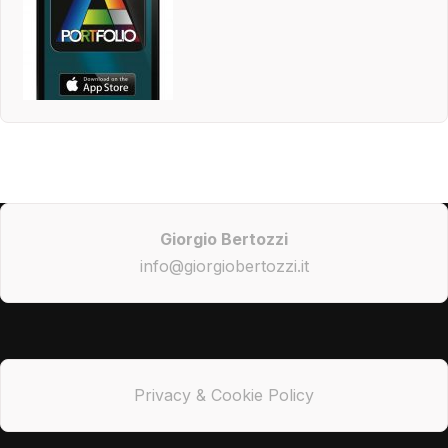
Giorgio Bertozzi
info@giorgiobertozzi.it
Privacy & Cookie Policy