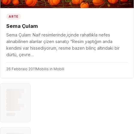
ARTE
Sema Çulam
Sema Çulam: Naif resimlerinde,içinde rahatlıkla nefes
alınabilinen alanlar çizen sanatçı “Resim yaptığım anda
kendimi var hissediyorum, resme bazen bilinç altındaki bir
dürtü, çevre…
26 Febbraio 2011
Mobilis in Mobili