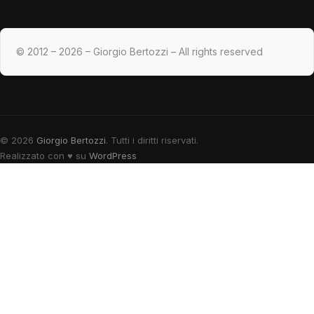
© 2012 – 2026 – Giorgio Bertozzi – All rights reserved
© 2026
Giorgio Bertozzi
. Tutti i diritti riservati.
Realizzato con
♥
su
WordPress