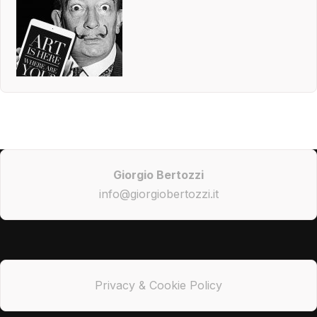
Giorgio Bertozzi
info@giorgiobertozzi.it
Privacy & Cookie Policy