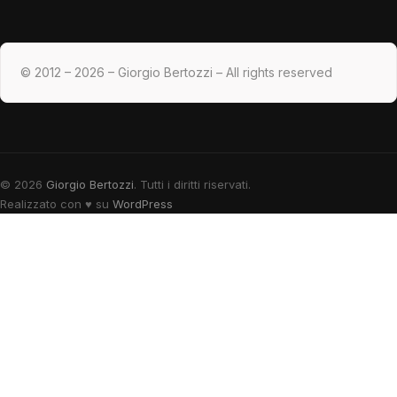
© 2012 – 2026 – Giorgio Bertozzi – All rights reserved
© 2026
Giorgio Bertozzi
. Tutti i diritti riservati.
Realizzato con
♥
su
WordPress