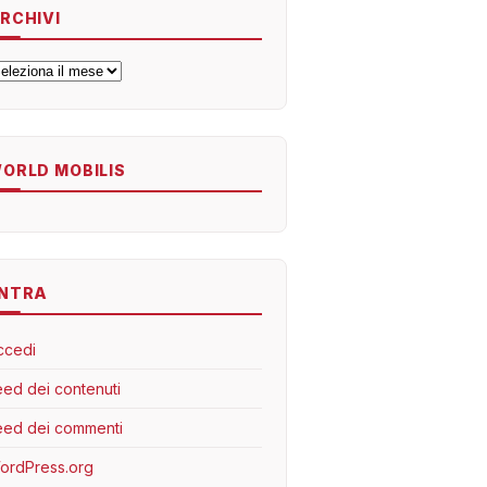
RCHIVI
rchivi
ORLD MOBILIS
NTRA
ccedi
eed dei contenuti
eed dei commenti
ordPress.org