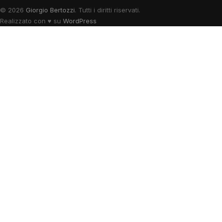
© 2026
Giorgio Bertozzi
. Tutti i diritti riservati.
Realizzato con
♥
su
WordPress