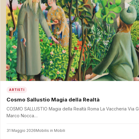
ARTISTI
Cosmo Sallustio Magia della Realtà
COSMO SALLUSTIO Magia della Realtà Roma La Vaccheria Via Giov
Marco Nocca…
31 Maggio 2026
Mobilis in Mobili