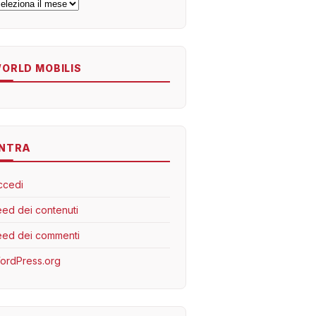
rchivi
ORLD MOBILIS
NTRA
ccedi
eed dei contenuti
eed dei commenti
ordPress.org