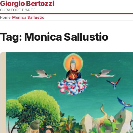
Giorgio Bertozzi
CURATORE D'ARTE
Home
›
Monica Sallustio
Tag:
Monica Sallustio