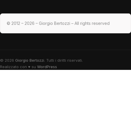
© 2012 – 2026 – Giorgio Bertozzi – All rights reserved
© 2026
Giorgio Bertozzi
. Tutti i diritti riservati.
Realizzato con
♥
su
WordPress