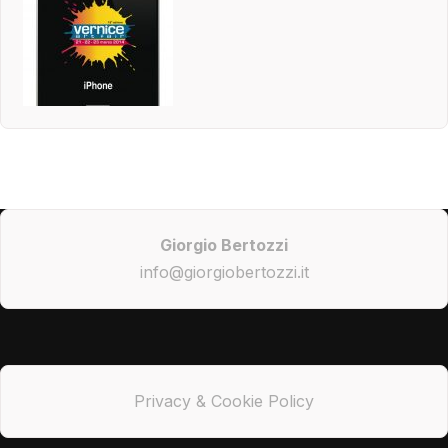
Giorgio Bertozzi
info@giorgiobertozzi.it
Privacy & Cookie Policy