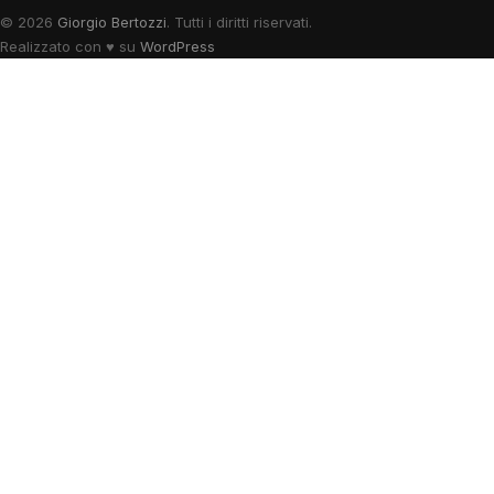
© 2026
Giorgio Bertozzi
. Tutti i diritti riservati.
Realizzato con
♥
su
WordPress