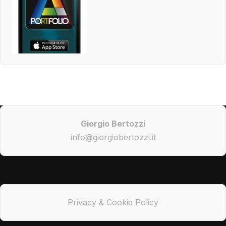
Giorgio Bertozzi
info@giorgiobertozzi.it
Privacy & Cookie Policy