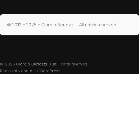
© 2012 – 2026 – Giorgio Bertozzi – All rights reserved
© 2026
Giorgio Bertozzi
. Tutti i diritti riservati.
Realizzato con
♥
su
WordPress