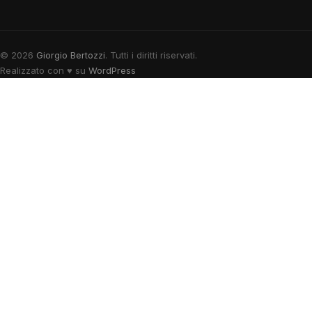
© 2026
Giorgio Bertozzi
. Tutti i diritti riservati.
Realizzato con
♥
su
WordPress