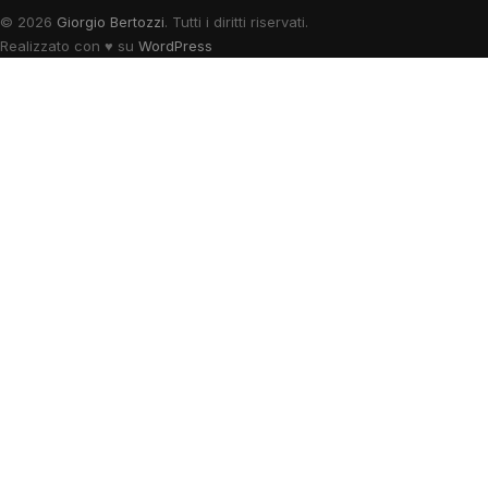
© 2026
Giorgio Bertozzi
. Tutti i diritti riservati.
Realizzato con
♥
su
WordPress