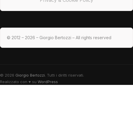
© 2012 – 2026 – Giorgio Bertozzi – All rights reserved
© 2026
Giorgio Bertozzi
. Tutti i diritti riservati.
Realizzato con
♥
su
WordPress