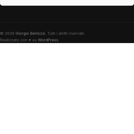
© 2026
Giorgio Bertozzi
. Tutti i diritti riservati.
Realizzato con
♥
su
WordPress