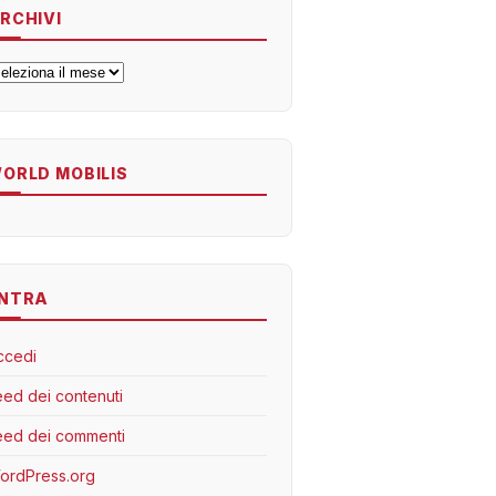
RCHIVI
rchivi
ORLD MOBILIS
NTRA
ccedi
eed dei contenuti
eed dei commenti
ordPress.org