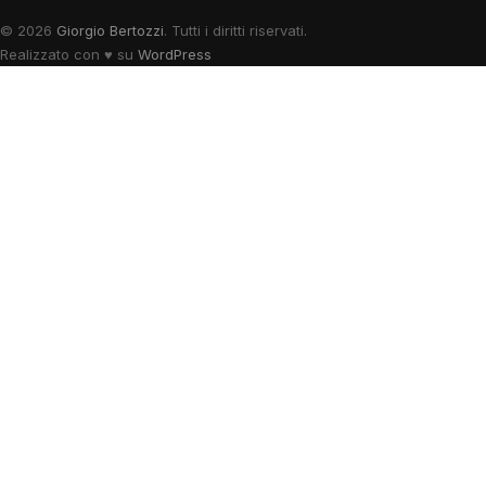
© 2026
Giorgio Bertozzi
. Tutti i diritti riservati.
Realizzato con
♥
su
WordPress