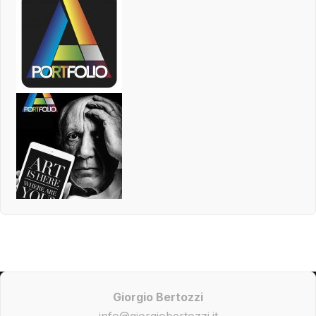
Giorgio Bertozzi
info@giorgiobertozzi.it