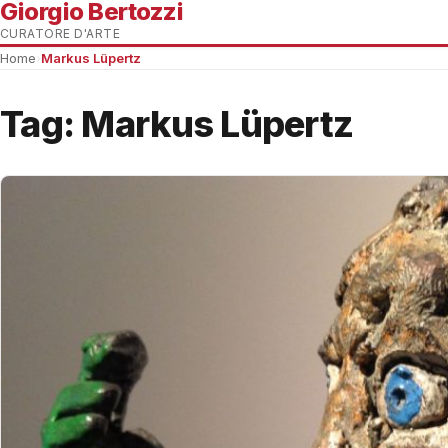
Giorgio Bertozzi
CURATORE D'ARTE
Home
›
Markus Lüpertz
Tag:
Markus Lüpertz