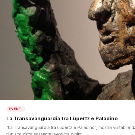
EVENTI
La Transavanguardia tra Lüpertz e Paladino
“La Transavanguardia tra Lüpertz e Paladino”, mostra visitabile d
riunisce circa sessanta lavori tra dipinti…