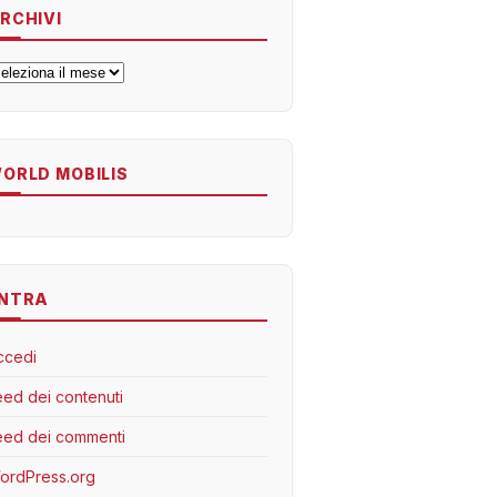
RCHIVI
rchivi
ORLD MOBILIS
NTRA
ccedi
eed dei contenuti
eed dei commenti
ordPress.org