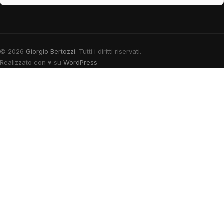
© 2026
Giorgio Bertozzi
. Tutti i diritti riservati.
Realizzato con
♥
su
WordPress