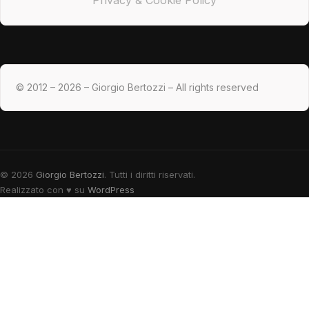
© 2012 – 2026 – Giorgio Bertozzi – All rights reserved
© 2026
Giorgio Bertozzi
. Tutti i diritti riservati.
Realizzato con
♥
su
WordPress