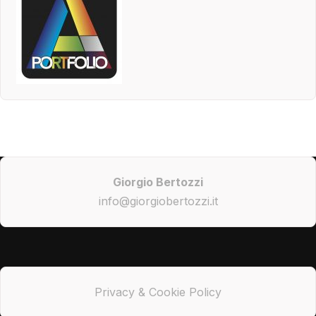
Giorgio Bertozzi
info@giorgiobertozzi.it
Privacy & Cookie Policy