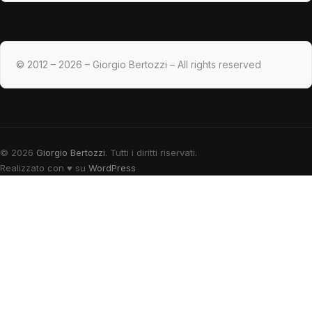
© 2012 – 2026 – Giorgio Bertozzi – All rights reserved
© 2026
Giorgio Bertozzi
. Tutti i diritti riservati.
Realizzato con
♥
su
WordPress