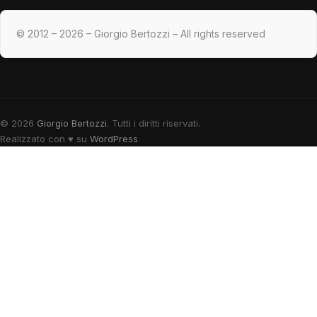
© 2012 – 2026 – Giorgio Bertozzi – All rights reserved
© 2026
Giorgio Bertozzi
. Tutti i diritti riservati.
Realizzato con
♥
su
WordPress