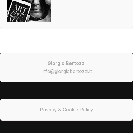
Giorgio Bertozzi
info@giorgiobertozzi.it
Privacy & Cookie Policy