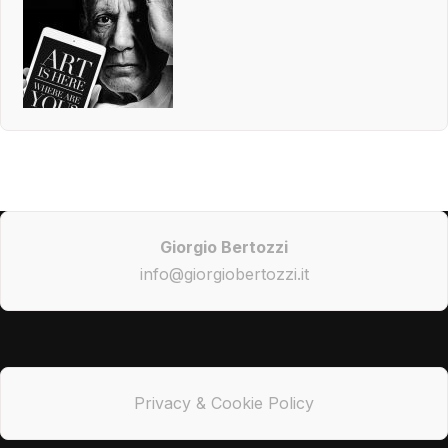
Giorgio Bertozzi
info@giorgiobertozzi.it
Privacy & Cookie Policy