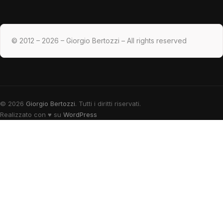
© 2012 – 2026 – Giorgio Bertozzi – All rights reserved
© 2026
Giorgio Bertozzi
. Tutti i diritti riservati.
Realizzato con
♥
su
WordPress