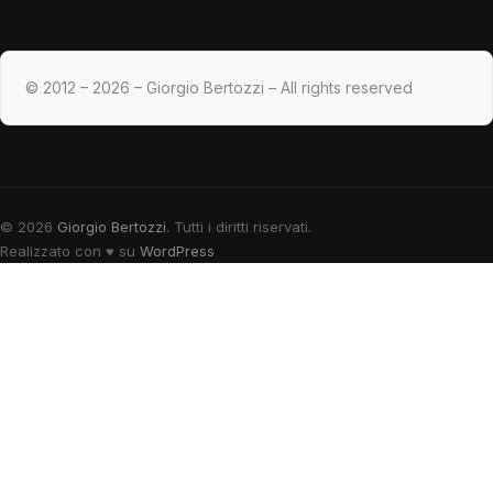
© 2012 – 2026 – Giorgio Bertozzi – All rights reserved
© 2026
Giorgio Bertozzi
. Tutti i diritti riservati.
Realizzato con
♥
su
WordPress