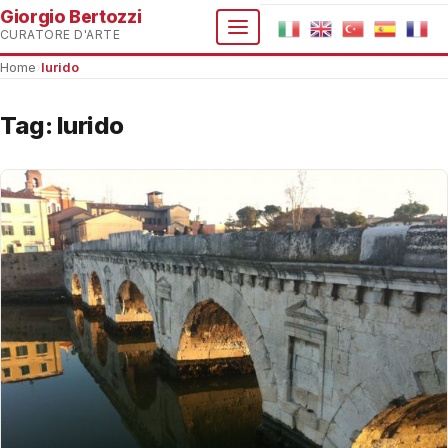
Giorgio Bertozzi
CURATORE D'ARTE
Home
›
lurido
Tag:
lurido