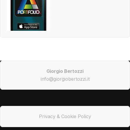
Giorgio Bertozzi
info@giorgiobertozzi.it
Privacy & Cookie Policy