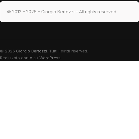
© 2012 – 2026 – Giorgio Bertozzi – All rights reserved
© 2026
Giorgio Bertozzi
. Tutti i diritti riservati.
Realizzato con
♥
su
WordPress