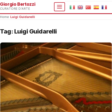
Giorgio Bertozzi
CURATORE D'ARTE
Home
›
Luigi Guidarelli
Tag:
Luigi Guidarelli