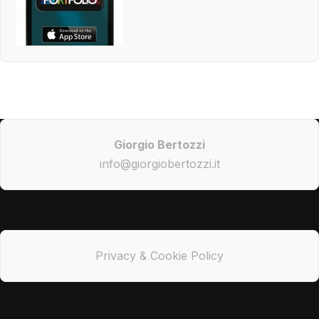
Giorgio Bertozzi
info@giorgiobertozzi.it
Privacy & Cookie Policy