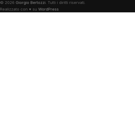
© 2026
Giorgio Bertozzi
. Tutti i diritti riservati.
Realizzato con
♥
su
WordPress