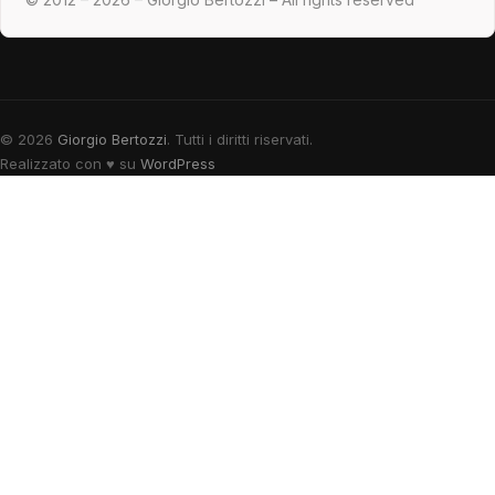
© 2026
Giorgio Bertozzi
. Tutti i diritti riservati.
Realizzato con
♥
su
WordPress