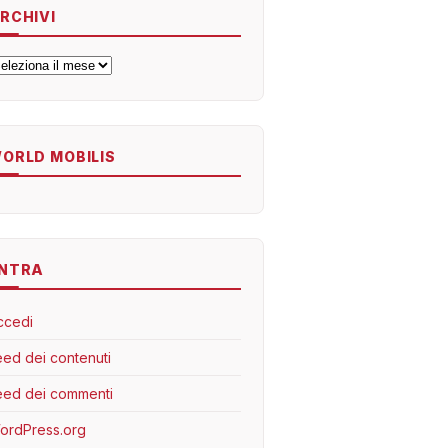
RCHIVI
rchivi
ORLD MOBILIS
NTRA
ccedi
eed dei contenuti
eed dei commenti
ordPress.org