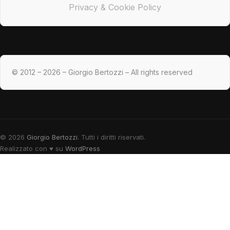
Privacy & Cookie Policy
© 2012 – 2026 – Giorgio Bertozzi – All rights reserved
© 2026
Giorgio Bertozzi
. Tutti i diritti riservati.
Realizzato con
♥
su
WordPress