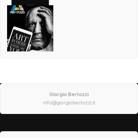
Giorgio Bertozzi
info@giorgiobertozzi.it