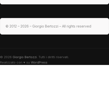
© 2012 – 2026 – Giorgio Bertozzi – All rights reserved
© 2026
Giorgio Bertozzi
. Tutti i diritti riservati.
Realizzato con
♥
su
WordPress