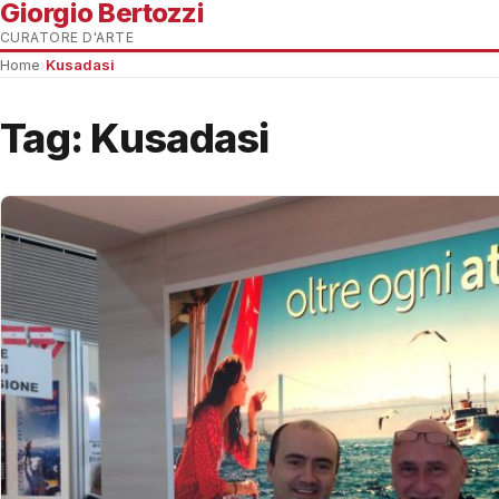
Giorgio Bertozzi
CURATORE D'ARTE
Home
›
Kusadasi
Tag:
Kusadasi