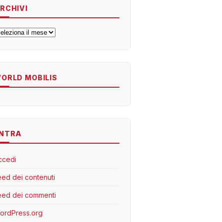
RCHIVI
rchivi
ORLD MOBILIS
NTRA
ccedi
eed dei contenuti
eed dei commenti
ordPress.org