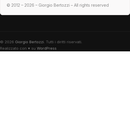
© 2012 – 2026 – Giorgio Bertozzi – All rights reserved
© 2026
Giorgio Bertozzi
. Tutti i diritti riservati.
Realizzato con
♥
su
WordPress