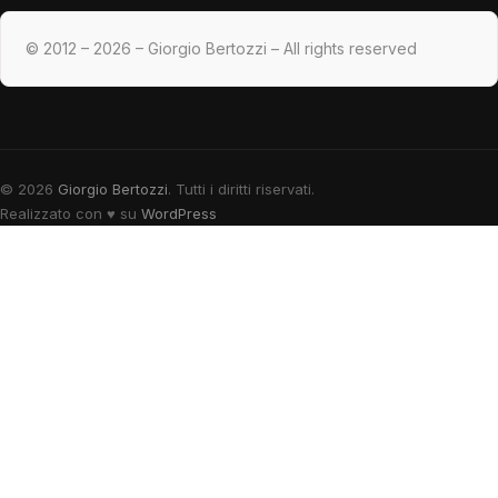
© 2012 – 2026 – Giorgio Bertozzi – All rights reserved
© 2026
Giorgio Bertozzi
. Tutti i diritti riservati.
Realizzato con
♥
su
WordPress