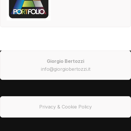
Giorgio Bertozzi
info@giorgiobertozzi.it
Privacy & Cookie Policy