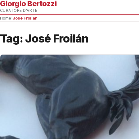
Giorgio Bertozzi
CURATORE D'ARTE
Home
›
José Froilán
Tag:
José Froilán