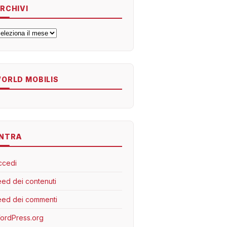
RCHIVI
rchivi
ORLD MOBILIS
NTRA
ccedi
eed dei contenuti
eed dei commenti
ordPress.org