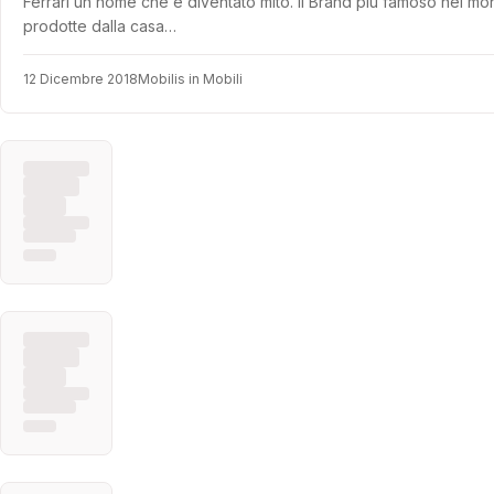
Ferrari un nome che è diventato mito. il Brand più famoso nel 
prodotte dalla casa…
12 Dicembre 2018
Mobilis in Mobili