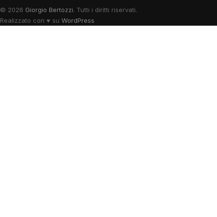
© 2026
Giorgio Bertozzi
. Tutti i diritti riservati.
Realizzato con
♥
su
WordPress