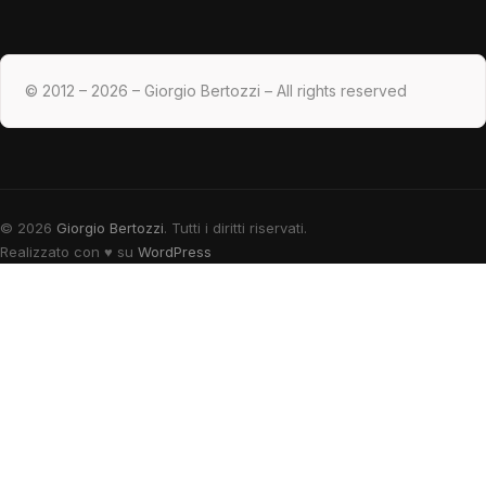
© 2012 – 2026 – Giorgio Bertozzi – All rights reserved
© 2026
Giorgio Bertozzi
. Tutti i diritti riservati.
Realizzato con
♥
su
WordPress