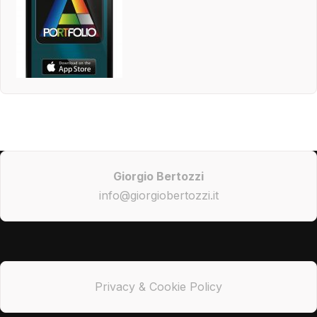
Giorgio Bertozzi
info@giorgiobertozzi.it
Privacy & Cookie Policy