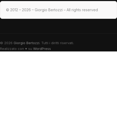
© 2012 – 2026 – Giorgio Bertozzi – All rights reserved
© 2026
Giorgio Bertozzi
. Tutti i diritti riservati.
Realizzato con
♥
su
WordPress