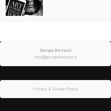
Giorgio Bertozzi
info@giorgiobertozzi.it
Privacy & Cookie Policy