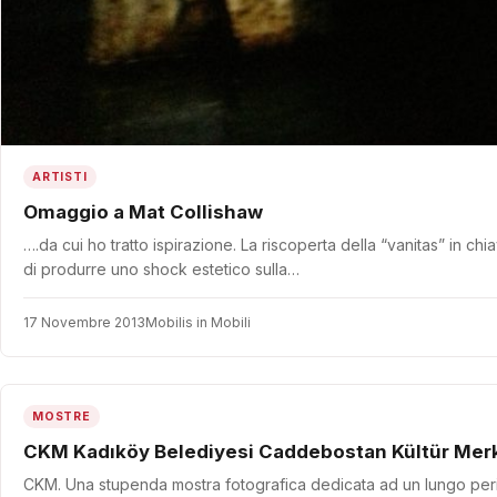
ARTISTI
Omaggio a Mat Collishaw
….da cui ho tratto ispirazione. La riscoperta della “vanitas” in c
di produrre uno shock estetico sulla…
17 Novembre 2013
Mobilis in Mobili
MOSTRE
CKM Kadıköy Belediyesi Caddebostan Kültür Mer
CKM. Una stupenda mostra fotografica dedicata ad un lungo per