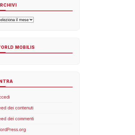
RCHIVI
rchivi
ORLD MOBILIS
NTRA
ccedi
eed dei contenuti
eed dei commenti
ordPress.org