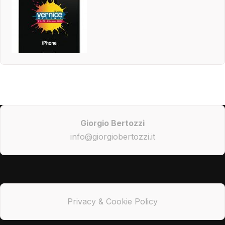
Giorgio Bertozzi
info@giorgiobertozzi.it
Privacy & Cookie Policy