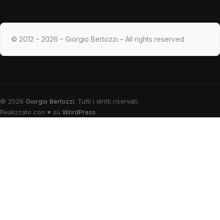
© 2012 – 2026 – Giorgio Bertozzi – All rights reserved
© 2026
Giorgio Bertozzi
. Tutti i diritti riservati.
Realizzato con
♥
su
WordPress