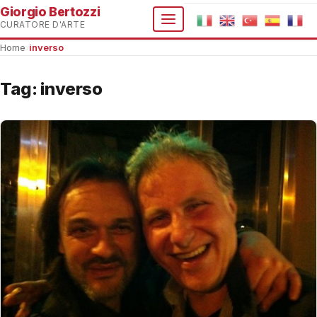
Giorgio Bertozzi
CURATORE D'ARTE
Home
›
inverso
Tag:
inverso