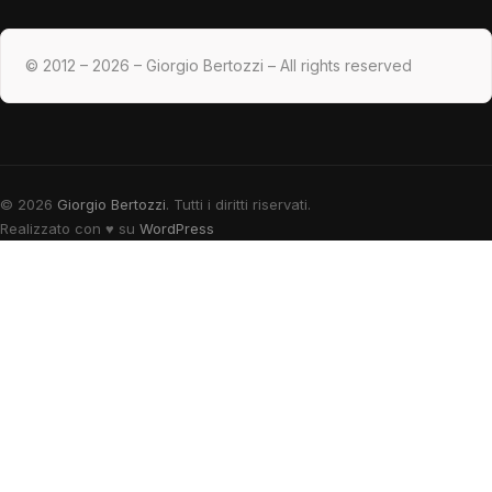
© 2012 – 2026 – Giorgio Bertozzi – All rights reserved
© 2026
Giorgio Bertozzi
. Tutti i diritti riservati.
Realizzato con
♥
su
WordPress