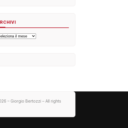
RCHIVI
rchivi
26 – Giorgio Bertozzi – All rights