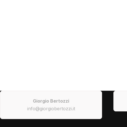
Giorgio Bertozzi
info@giorgiobertozzi.it