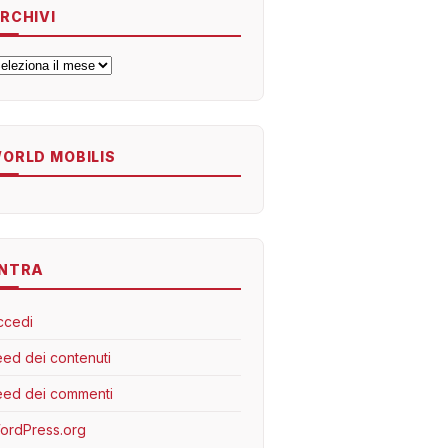
RCHIVI
rchivi
ORLD MOBILIS
NTRA
ccedi
eed dei contenuti
eed dei commenti
ordPress.org