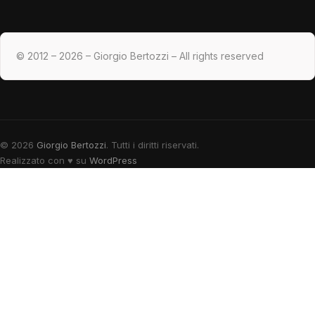
© 2012 – 2026 – Giorgio Bertozzi – All rights reserved
© 2026
Giorgio Bertozzi
. Tutti i diritti riservati.
Realizzato con
♥
su
WordPress