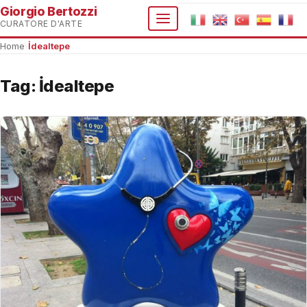
Giorgio Bertozzi
CURATORE D'ARTE
Home
›
İdealtepe
Tag:
İdealtepe