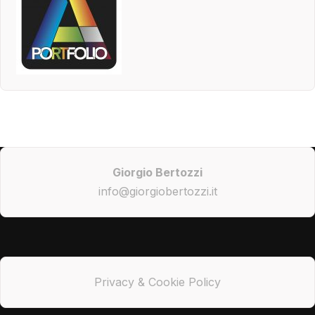
Giorgio Bertozzi
info@giorgiobertozzi.it
Privacy & Cookie Policy