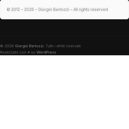
© 2012 – 2026 – Giorgio Bertozzi – All rights reserved
© 2026
Giorgio Bertozzi
. Tutti i diritti riservati.
Realizzato con
♥
su
WordPress