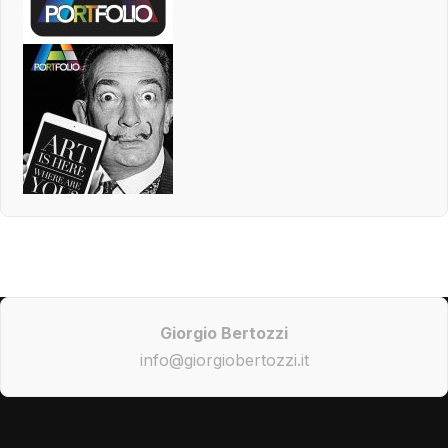
Giorgio Bertozzi
info@giorgiobertozzi.it