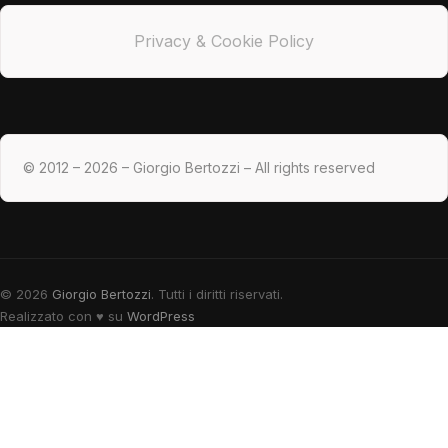
Privacy & Cookie Policy
© 2012 – 2026 – Giorgio Bertozzi – All rights reserved
© 2026
Giorgio Bertozzi
. Tutti i diritti riservati.
Realizzato con
♥
su
WordPress