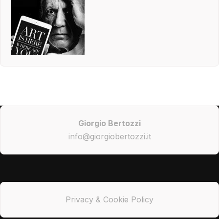
Giorgio Bertozzi
info@giorgiobertozzi.it
Privacy & Cookie Policy