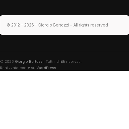
© 2012 – 2026 – Giorgio Bertozzi – All rights reserved
© 2026
Giorgio Bertozzi
. Tutti i diritti riservati.
Realizzato con
♥
su
WordPress