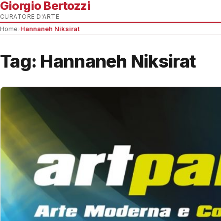
Giorgio Bertozzi
CURATORE D'ARTE
Home
›
Hannaneh Niksirat
Tag:
Hannaneh Niksirat