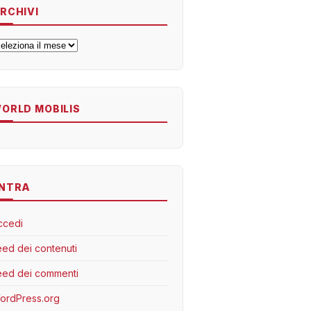
RCHIVI
rchivi
ORLD MOBILIS
NTRA
ccedi
eed dei contenuti
eed dei commenti
ordPress.org