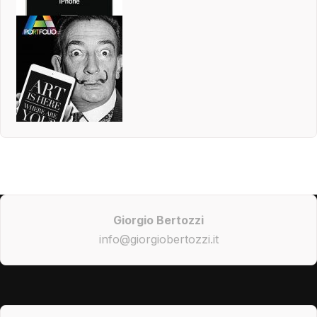
Giorgio Bertozzi
info@giorgiobertozzi.it