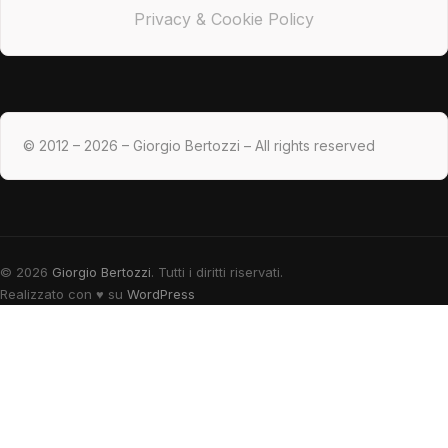
Privacy & Cookie Policy
© 2012 – 2026 – Giorgio Bertozzi – All rights reserved
© 2026
Giorgio Bertozzi
. Tutti i diritti riservati.
Realizzato con
♥
su
WordPress